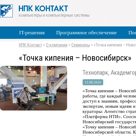
компьютеры и компьютерные системы
IT-решения
Программное обеспечение
По
НПК Контакт
>
О компании
>
Семинары
>
«Точка кипения – Нов
«Точка кипения – Новосибирск»
Технопарк, Академго
13.08.2024
«Точка кипения – Новосиб
работы, где каждый челов
доступ к знаниям, профе
экспертам, новым идеям и
кураторы: Агентство стра
«Платформа НТИ». Соосно
Новосибирский государств
«Точку кипения – Новоси
Новосибирской области. К